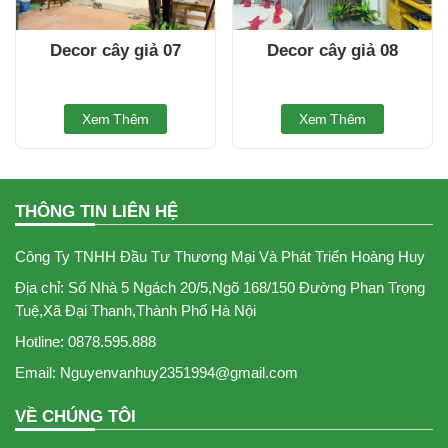
Decor cây giả 07
Decor cây giả 08
Xem Thêm
Xem Thêm
THÔNG TIN LIÊN HỆ
Công Ty TNHH Đầu Tư Thương Mại Và Phát Triển Hoàng Huy
Địa chỉ: Số Nhà 5 Ngách 20/5,Ngõ 168/150 Đường Phan Trọng
Tuệ,Xã Đại Thanh,Thành Phố Hà Nội
Hotline: 0878.595.888
Email: Nguyenvanhuy2351994@gmail.com
VỀ CHÚNG TÔI