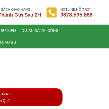
 SÁCH GIAO HÀNG
HOTLINE HỖ TRỢ
0878.595.888
Thành Gửi Sau 2H
 SỰ KIỆN
DỰ ÁN ĐÃ THI CÔNG
 CAO SU
A HÀNG
àn Quốc