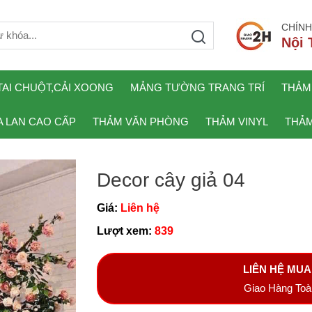
CHÍNH
Nội 
TAI CHUỘT,CẢI XOONG
MẢNG TƯỜNG TRANG TRÍ
THẢM
 LAN CAO CẤP
THẢM VĂN PHÒNG
THẢM VINYL
THẢM
Decor cây giả 04
Giá:
Liên hệ
Lượt xem:
839
LIÊN HỆ MU
Giao Hàng To