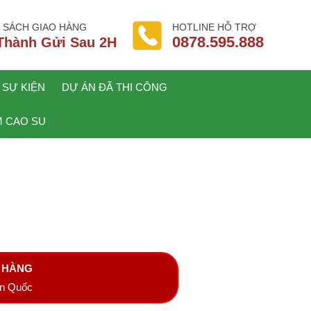
 SÁCH GIAO HÀNG
HOTLINE HỖ TRỢ
0878.595.888
Thành Gửi Sau 2H
 SỰ KIỆN
DỰ ÁN ĐÃ THI CÔNG
 CAO SU
A HÀNG
àn Quốc