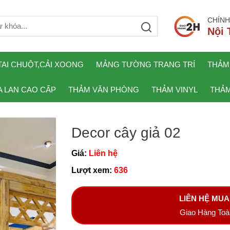
CHÍNH
Nội 
TAI CHUỘT,CẢI XOONG
MẢNG TƯỜNG TRANG TRÍ
THẢM
 LAN CAO CẤP
THẢM VĂN PHÒNG
THẢM VINYL
THẢM
Decor cây giả 02
Giá:
Liên hệ
Lượt xem:
636
LIÊN HỆ MU
Giao Hàng To