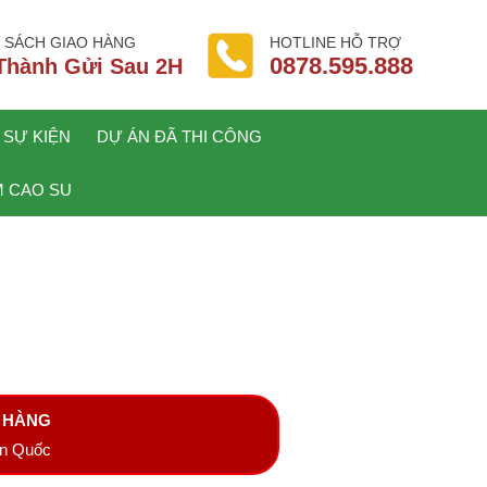
 SÁCH GIAO HÀNG
HOTLINE HỖ TRỢ
0878.595.888
Thành Gửi Sau 2H
 SỰ KIỆN
DỰ ÁN ĐÃ THI CÔNG
 CAO SU
A HÀNG
àn Quốc