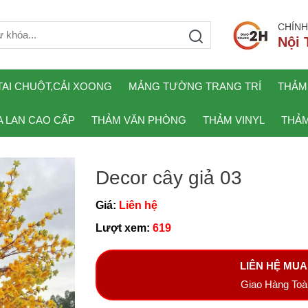
CHÍNH
Nội 
TAI CHUỘT,CẢI XOONG
MẢNG TƯỜNG TRANG TRÍ
THẢM
 LAN CAO CẤP
THẢM VĂN PHÒNG
THẢM VINYL
THẢM
Decor cây giả 03
Giá:
Liên hệ
Lượt xem:
619
LIÊN HỆ MU
Giao Hàng To